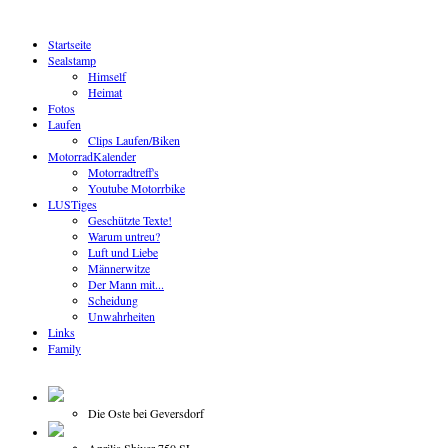
Startseite
Sealstamp
Himself
Heimat
Fotos
Laufen
Clips Laufen/Biken
MotorradKalender
Motorradtreff's
Youtube Motorrbike
LUSTiges
Geschützte Texte!
Warum untreu?
Luft und Liebe
Männerwitze
Der Mann mit...
Scheidung
Unwahrheiten
Links
Family
Die Oste bei Geversdorf