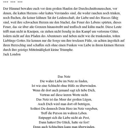
*** *** ***
Der Himmel bewahre euch vor dem großen Haufen der Durchschnittsmenschen, vor
denen, die kalten Herzens oder kalten Verstandes sind, die weder rauchen noch trinken,
noch fluchen, die keiner kühnen Tat der Leidenschaft, der Liebe und des Hasses fähig
sind, weil ihre schwachen Herzen nie den Stachel, das Feuer des Lebens spürten, dieses
Feuer, das sie über alle Grenzen hinaustreibt und teuflisch und kühn macht. Diese Leute
trifft man nicht in Kneipen, sie ziehen nicht freudig in den Kampf um verlorene Güter,
lodern nicht auf den Pfaden des Abenteuers und lieben nicht wie die trunkenden, tollen
Lieblinge Gottes.Sie kennen nur die Sorge um ihre trocknen Füße, sie achten ängstlich auf
ihren Herzschlag und schaffen sich ohne einen Funken von Liebe in ihrem kleinen Herzen
durch ihre geistige Mittelmäßigkeit kleine Triumphe.
Jack London
Das Netz
Die wahre Liebe im Netz zu finden,
Ist wie eine Schlucht ohne Hilfe zu überwinden.
Wenn dir dort auch jemand sagt ich liebe Dich,
Vertrau auf diese leeren Worte nicht.
Das Netz ist das Meer der großen Lügen,
Auch Dich wird man dort oft betrügen,
Solltest Du dennoch Dein Herz im Netz vergeben,
Treff die Person im wahren Leben.
Entpuppt sich die Liebe nicht als Pest,
Dann hattest Du Glück, halte sie fest!
Denn auch Schluchten kann man überwinden,