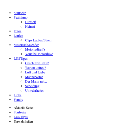
Startseite
Sealstamp
Himself
Heimat
Fotos
Laufen
Clips Laufen/Biken
MotorradKalender
Motorradtreff's
Youtube Motorrbike
LUSTiges
Geschützte Texte!
Warum untreu?
Luft und Liebe
Männerwitze
Der Mann mit...
Scheidung
Unwahrheiten
Links
Family
Aktuelle Seite:
Startseite
LUSTiges
Unwahrheiten