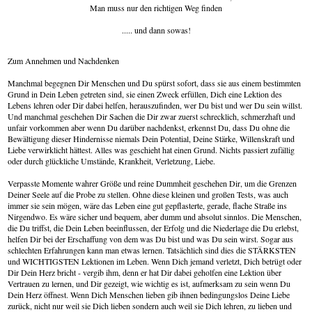
Man muss nur den richtigen Weg finden
..... und dann sowas!
Zum Annehmen und Nachdenken
Manchmal begegnen Dir Menschen und Du spürst sofort, dass sie aus einem bestimmten
Grund in Dein Leben getreten sind, sie einen Zweck erfüllen, Dich eine Lektion des
Lebens lehren oder Dir dabei helfen, herauszufinden, wer Du bist und wer Du sein willst.
Und manchmal geschehen Dir Sachen die Dir zwar zuerst schrecklich, schmerzhaft und
unfair vorkommen aber wenn Du darüber nachdenkst, erkennst Du, dass Du ohne die
Bewältigung dieser Hindernisse niemals Dein Potential, Deine Stärke, Willenskraft und
Liebe verwirklicht hättest. Alles was geschieht hat einen Grund. Nichts passiert zufällig
oder durch glückliche Umstände, Krankheit, Verletzung, Liebe.
Verpasste Momente wahrer Größe und reine Dummheit geschehen Dir, um die Grenzen
Deiner Seele auf die Probe zu stellen. Ohne diese kleinen und großen Tests, was auch
immer sie sein mögen, wäre das Leben eine gut gepflasterte, gerade, flache Straße ins
Nirgendwo. Es wäre sicher und bequem, aber dumm und absolut sinnlos. Die Menschen,
die Du triffst, die Dein Leben beeinflussen, der Erfolg und die Niederlage die Du erlebst,
helfen Dir bei der Erschaffung von dem was Du bist und was Du sein wirst. Sogar aus
schlechten Erfahrungen kann man etwas lernen. Tatsächlich sind dies die STÄRKSTEN
und WICHTIGSTEN Lektionen im Leben. Wenn Dich jemand verletzt, Dich betrügt oder
Dir Dein Herz bricht - vergib ihm, denn er hat Dir dabei geholfen eine Lektion über
Vertrauen zu lernen, und Dir gezeigt, wie wichtig es ist, aufmerksam zu sein wenn Du
Dein Herz öffnest. Wenn Dich Menschen lieben gib ihnen bedingungslos Deine Liebe
zurück, nicht nur weil sie Dich lieben sondern auch weil sie Dich lehren, zu lieben und