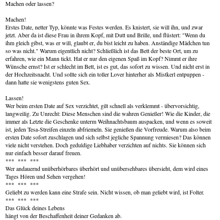
Machen oder lassen?
Machen!
Erstes Date, netter Typ, könnte was Festes werden. Es knistert, sie will ihn, und zwar
jetzt. Aber da ist diese Frau in ihrem Kopf, mit Dutt und Brille, und flüstert: "Wenn du
ihm gleich gibst, was er will, glaubt er, du bist leicht zu haben. Anständige Mädchen tun
so was nicht." Warum eigentlich nicht? Schließlich ist das Bett der beste Ort, um zu
erfahren, wie ein Mann tickt. Hat er nur den eigenen Spaß im Kopf? Nimmt er ihre
Wünsche ernst? Ist er schlecht im Bett, ist es gut, das sofort zu wissen. Und nicht erst in
der Hochzeitsnacht. Und sollte sich ein toller Lover hinterher als Mistkerl entpuppen -
dann hatte sie wenigstens guten Sex.
Lassen!
Wer beim ersten Date auf Sex verzichtet, gilt schnell als verklemmt - übervorsichtig,
langweilig. Zu Unrecht: Diese Menschen sind die wahren Genießer! Wie die Kinder, die
immer als Letzte die Geschenke unterm Weihnachtsbaum auspacken, und wenn es soweit
ist, jeden Tesa-Streifen einzeln abfriemeln. Sie genießen die Vorfreude. Warum also beim
ersten Date sofort zuschlagen und sich selbst jegliche Spannung vermiesen? Das können
viele nicht verstehen. Doch geduldige Liebhaber verzichten auf nichts. Sie können sich
nur einfach besser darauf freuen.
*** *** ***
Wer andauernd unüberhörbares überhört und unübersehbares übersieht, dem wird eines
Tages Hören und Sehen vergehen!
*** *** ***
Geliebt zu werden kann eine Strafe sein. Nicht wissen, ob man geliebt wird, ist Folter.
*** *** ***
Das Glück deines Lebens
hängt von der Beschaffenheit deiner Gedanken ab.